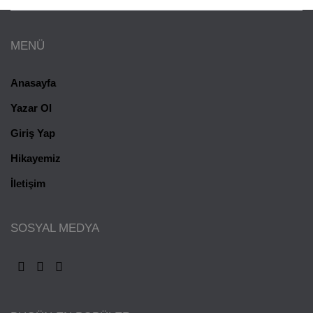
MENÜ
Anasayfa
Yazar Ol
Giriş Yap
Hikayemiz
İletişim
SOSYAL MEDYA