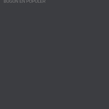
BUGÜN EN POPÜLER
BILGI
Oligarşi Nedir Neleri Savunur?
Scarface