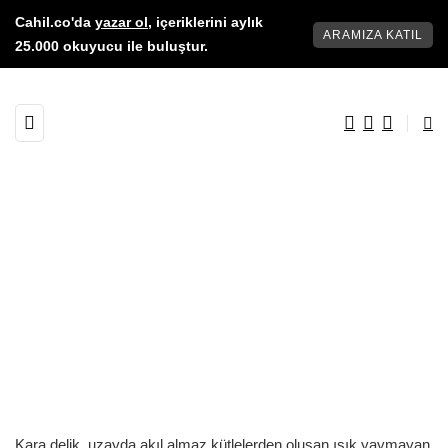
Cahil.co'da
yazar ol
, içeriklerini aylık
ARAMIZA KATIL
25.000 okuyucu ile buluştur.
Kara delik uzayda akıl almaz kütlelerden oluşan ışık yaymayan