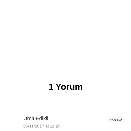
UZAY
Gezegenler Ve Uyduların Yıldızlarla
Arasındaki Farklar Nelerdir?
1 Yorum
egemenonur
Ümit Edikli
YANITLA
05/11/2017 at 11:29