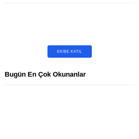
Herkesin başarılı olduğu konu
farklıdır.
Bilgi, paylaştıkça çoğalır.
EKIBE KATIL
Bugün En Çok Okunanlar
Oligarşi Nedir Neleri Savunur?