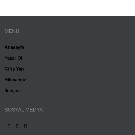
Bilgi, paylaştıkça çoğalır.
EKIBE KATIL
MENÜ
Anasayfa
Yazar Ol
Giriş Yap
Hikayemiz
İletişim
SOSYAL MEDYA