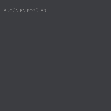
BUGÜN EN POPÜLER
BILGI
Oligarşi Nedir Neleri Savunur?