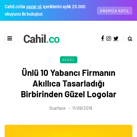
Cahil.co'da
yazar ol
, içeriklerini aylık 25.000
ARAMIZA KATIL
okuyucu ile buluştur.
GENEL
Ünlü 10 Yabancı Firmanın
Akıllıca Tasarladığı
Birbirinden Güzel Logolar
Scarface
11/09/2018