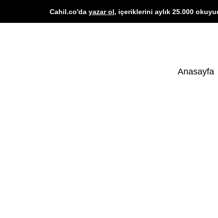
Cahil.co'da
yazar ol
, içeriklerini aylık 25.000 okuyu
Anasayfa