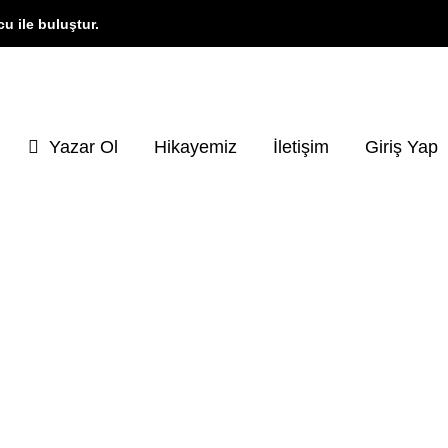
cu ile buluştur.
Yazar Ol
Hikayemiz
İletişim
Giriş Yap
KATEGORI İÇERIKLERI
Tarih
23 içerik